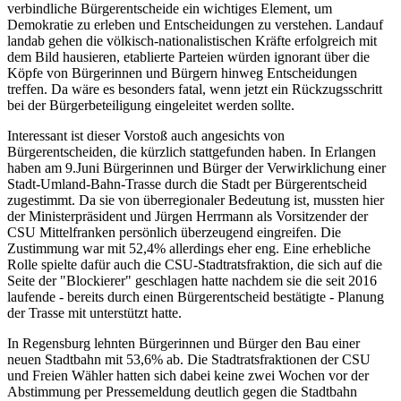
verbindliche Bürgerentscheide ein wichtiges Element, um
Demokratie zu erleben und Entscheidungen zu verstehen. Landauf
landab gehen die völkisch-nationalistischen Kräfte erfolgreich mit
dem Bild hausieren, etablierte Parteien würden ignorant über die
Köpfe von Bürgerinnen und Bürgern hinweg Entscheidungen
treffen. Da wäre es besonders fatal, wenn jetzt ein Rückzugsschritt
bei der Bürgerbeteiligung eingeleitet werden sollte.
Interessant ist dieser Vorstoß auch angesichts von
Bürgerentscheiden, die kürzlich stattgefunden haben. In Erlangen
haben am 9.Juni Bürgerinnen und Bürger der Verwirklichung einer
Stadt-Umland-Bahn-Trasse durch die Stadt per Bürgerentscheid
zugestimmt. Da sie von überregionaler Bedeutung ist, mussten hier
der Ministerpräsident und Jürgen Herrmann als Vorsitzender der
CSU Mittelfranken persönlich überzeugend eingreifen. Die
Zustimmung war mit 52,4% allerdings eher eng. Eine erhebliche
Rolle spielte dafür auch die CSU-Stadtratsfraktion, die sich auf die
Seite der "Blockierer" geschlagen hatte nachdem sie die seit 2016
laufende - bereits durch einen Bürgerentscheid bestätigte - Planung
der Trasse mit unterstützt hatte.
In Regensburg lehnten Bürgerinnen und Bürger den Bau einer
neuen Stadtbahn mit 53,6% ab. Die Stadtratsfraktionen der CSU
und Freien Wähler hatten sich dabei keine zwei Wochen vor der
Abstimmung per Pressemeldung deutlich gegen die Stadtbahn