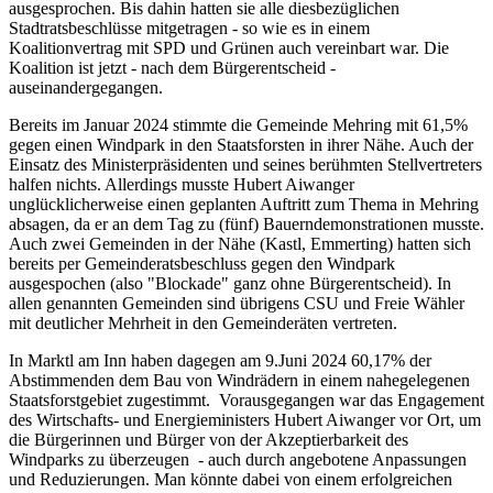
ausgesprochen. Bis dahin hatten sie alle diesbezüglichen
Stadtratsbeschlüsse mitgetragen - so wie es in einem
Koalitionvertrag mit SPD und Grünen auch vereinbart war. Die
Koalition ist jetzt - nach dem Bürgerentscheid -
auseinandergegangen.
Bereits im Januar 2024 stimmte die Gemeinde Mehring mit 61,5%
gegen einen Windpark in den Staatsforsten in ihrer Nähe. Auch der
Einsatz des Ministerpräsidenten und seines berühmten Stellvertreters
halfen nichts. Allerdings musste Hubert Aiwanger
unglücklicherweise einen geplanten Auftritt zum Thema in Mehring
absagen, da er an dem Tag zu (fünf) Bauerndemonstrationen musste.
Auch zwei Gemeinden in der Nähe (Kastl, Emmerting) hatten sich
bereits per Gemeinderatsbeschluss gegen den Windpark
ausgespochen (also "Blockade" ganz ohne Bürgerentscheid). In
allen genannten Gemeinden sind übrigens CSU und Freie Wähler
mit deutlicher Mehrheit in den Gemeinderäten vertreten.
In Marktl am Inn haben dagegen am 9.Juni 2024 60,17% der
Abstimmenden dem Bau von Windrädern in einem nahegelegenen
Staatsforstgebiet zugestimmt. Vorausgegangen war das Engagement
des Wirtschafts- und Energieministers Hubert Aiwanger vor Ort, um
die Bürgerinnen und Bürger von der Akzeptierbarkeit des
Windparks zu überzeugen - auch durch angebotene Anpassungen
und Reduzierungen. Man könnte dabei von einem erfolgreichen