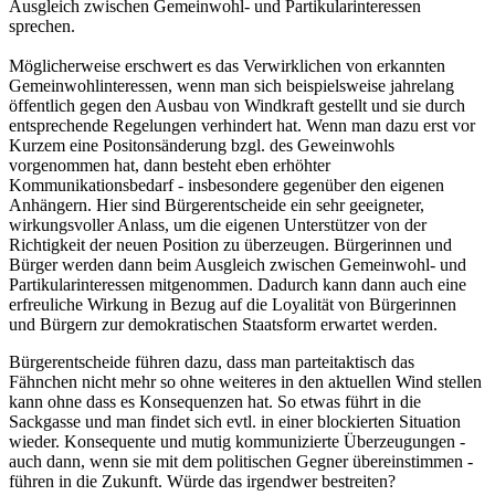
Ausgleich zwischen Gemeinwohl- und Partikularinteressen
sprechen.
Möglicherweise erschwert es das Verwirklichen von erkannten
Gemeinwohlinteressen, wenn man sich beispielsweise jahrelang
öffentlich gegen den Ausbau von Windkraft gestellt und sie durch
entsprechende Regelungen verhindert hat. Wenn man dazu erst vor
Kurzem eine Positonsänderung bzgl. des Geweinwohls
vorgenommen hat, dann besteht eben erhöhter
Kommunikationsbedarf - insbesondere gegenüber den eigenen
Anhängern. Hier sind Bürgerentscheide ein sehr geeigneter,
wirkungsvoller Anlass, um die eigenen Unterstützer von der
Richtigkeit der neuen Position zu überzeugen. Bürgerinnen und
Bürger werden dann beim Ausgleich zwischen Gemeinwohl- und
Partikularinteressen mitgenommen. Dadurch kann dann auch eine
erfreuliche Wirkung in Bezug auf die Loyalität von Bürgerinnen
und Bürgern zur demokratischen Staatsform erwartet werden.
Bürgerentscheide führen dazu, dass man parteitaktisch das
Fähnchen nicht mehr so ohne weiteres in den aktuellen Wind stellen
kann ohne dass es Konsequenzen hat. So etwas führt in die
Sackgasse und man findet sich evtl. in einer blockierten Situation
wieder. Konsequente und mutig kommunizierte Überzeugungen -
auch dann, wenn sie mit dem politischen Gegner übereinstimmen -
führen in die Zukunft. Würde das irgendwer bestreiten?